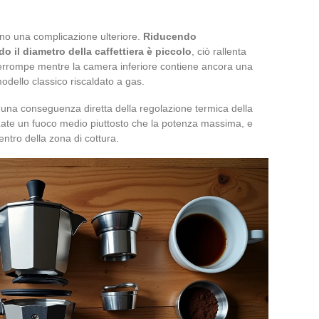
no una complicazione ulteriore.
Riducendo
 il diametro della caffettiera è piccolo
, ciò rallenta
nterrompe mentre la camera inferiore contiene ancora una
odello classico riscaldato a gas.
 È una conseguenza diretta della regolazione termica della
izzate un fuoco medio piuttosto che la potenza massima, e
entro della zona di cottura.