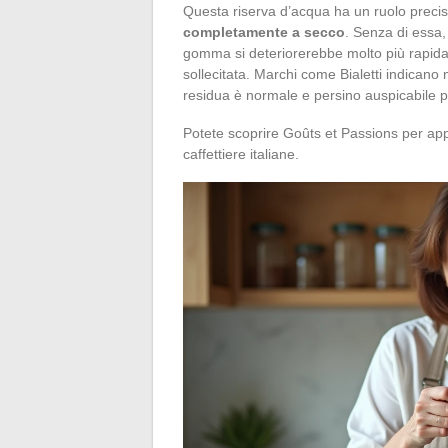
Questa riserva d’acqua ha un ruolo preci
completamente a secco
. Senza di essa, 
gomma si deteriorerebbe molto più rapid
sollecitata. Marchi come Bialetti indicano
residua è normale e persino auspicabile pe
Potete scoprire Goûts et Passions per app
caffettiere italiane.