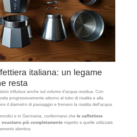
ettiera italiana: un legame
he resta
batoio influisce anche sul volume d’acqua residua. Con
sita progressivamente attorno al tubo di risalita e alla
ono il diametro di passaggio e frenano la risalita dell’acqua.
si nordici e in Germania, confermano che
le caffettiere
 si svuotano più completamente
rispetto a quelle utilizzate
amento identica.