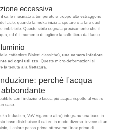
azione eccessiva
il caffè macinato a temperatura troppo alta estraggono
 del ciclo, quando la moka inizia a sputare e a fare quel
so imbibibile. Questo sibilo segnala precisamente che il
ua, ed è il momento di togliere la caffettiera dal fuoco.
lluminio
elle caffettiere Bialetti classiche),
una camera inferiore
nte ad ogni utilizzo
. Queste micro-deformazioni si
a tenuta alla filettatura.
a induzione: perché l’acqua
ù abbondante
atibile con l’induzione lascia più acqua rispetto al vostro
 un caso.
Moka Induction, VeV Vigano e altre) integrano una base in
sta base distribuisce il calore in modo diverso: invece di un
inio, il calore passa prima attraverso l’inox prima di