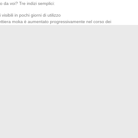
o da voi? Tre indizi semplici:
visibili in pochi giorni di utilizzo
ffettiera moka è aumentato progressivamente nel corso dei
racce biancastre attorno alla base del tubo centrale o vicino
co (mai aceto bianco sull’alluminio, che può attaccare il
o il flusso senza cercare di eliminare tutta l’acqua residua.
e livello d’acqua: le
ano il risultato
 che controllate direttamente. Ecco i tre leve più efficaci:
 compatta il filtro e frena il passaggio dell’acqua, lasciando
ntate a una macinatura leggermente più grossa di quella di
avola
ite sempre appena sotto la valvola di sicurezza, mai sopra.
r funzionare in caso di sovrapressione
non comprimete la macinatura. A differenza di una macchina