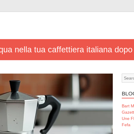
ua nella tua caffettiera italiana dopo
BLO
Bart 
Gazet
Une Fl
Fefa