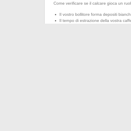
Come verificare se il calcare gioca un ruol
Il vostro bollitore forma depositi bianchi 
Il tempo di estrazione della vostra ca
mesi
Allo svitare la caffettiera, osservate t
alla valvola
Un decalcificante periodico con acido citri
metallo) e l’uso di acqua filtrata miglioran
Macinatura, dosaggio 
regolazioni che cambi
L’acqua residua dipende anche da parametri
La macinatura del caffè
: troppo fine,
più liquido nella camera inferiore. Pu
un espresso, paragonabile al sale da t
Il livello d’acqua nel serbatoio: riemp
Questa valvola deve rimanere libera pe
La compressione del caffè nel filtro: 