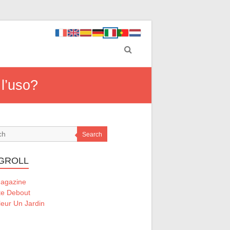
 l’uso?
Search
GROLL
Magazine
te Debout
eur Un Jardin