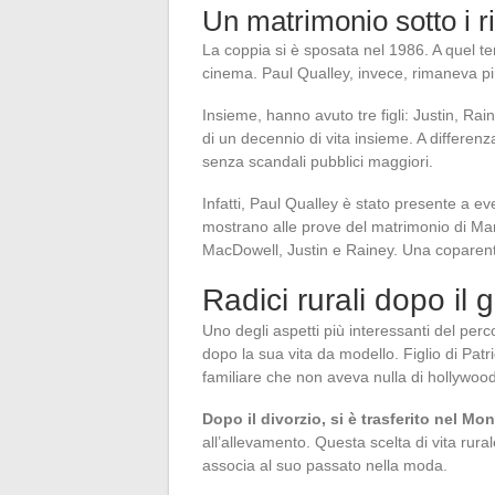
Un matrimonio sotto i rif
La coppia si è sposata nel 1986. A quel te
cinema. Paul Qualley, invece, rimaneva pi
Insieme, hanno avuto tre figli: Justin, Ra
di un decennio di vita insieme. A differen
senza scandali pubblici maggiori.
Infatti, Paul Qualley è stato presente a ev
mostrano alle prove del matrimonio di Ma
MacDowell, Justin e Rainey. Una coparenta
Radici rurali dopo il
Uno degli aspetti più interessanti del per
dopo la sua vita da modello. Figlio di Pat
familiare che non aveva nulla di hollywoo
Dopo il divorzio, si è trasferito nel Mo
all’allevamento. Questa scelta di vita rur
associa al suo passato nella moda.