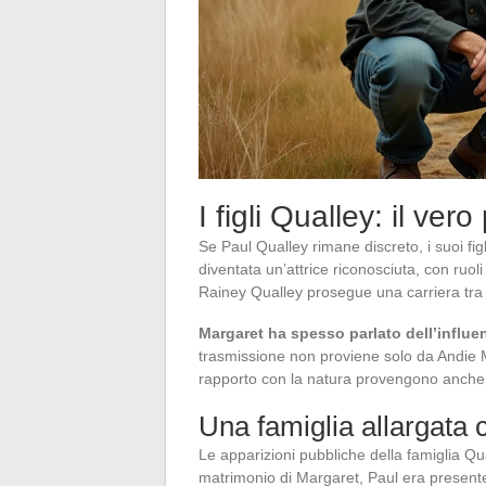
I figli Qualley: il ve
Se Paul Qualley rimane discreto, i suoi fi
diventata un’attrice riconosciuta, con ruoli 
Rainey Qualley prosegue una carriera tra 
Margaret ha spesso parlato dell’influe
trasmissione non proviene solo da Andie Ma
rapporto con la natura provengono anche 
Una famiglia allargata 
Le apparizioni pubbliche della famiglia 
matrimonio di Margaret, Paul era presente 