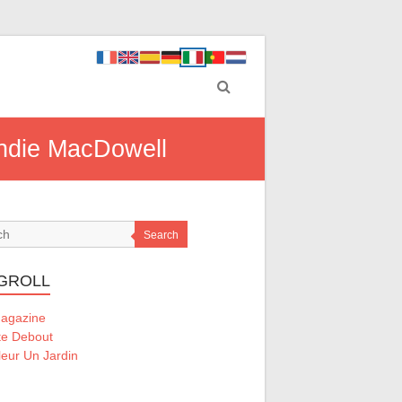
 Andie MacDowell
Search
GROLL
Magazine
te Debout
eur Un Jardin