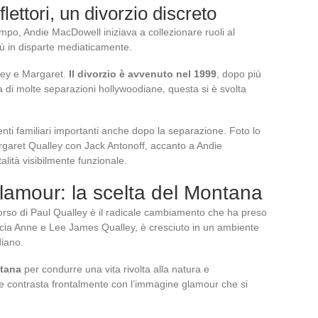
lettori, un divorzio discreto
mpo, Andie MacDowell iniziava a collezionare ruoli al
ù in disparte mediaticamente.
iney e Margaret.
Il divorzio è avvenuto nel 1999
, dopo più
za di molte separazioni hollywoodiane, questa si è svolta
enti familiari importanti anche dopo la separazione. Foto lo
rgaret Qualley con Jack Antonoff, accanto a Andie
lità visibilmente funzionale.
 glamour: la scelta del Montana
corso di Paul Qualley è il radicale cambiamento che ha preso
ricia Anne e Lee James Qualley, è cresciuto in un ambiente
diano.
ntana
per condurre una vita rivolta alla natura e
ale contrasta frontalmente con l’immagine glamour che si