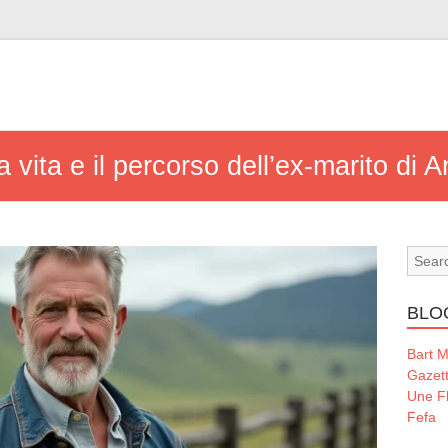
a vita e il percorso dell’ex-marito di
BLO
Bart 
Gazet
Une Fl
Fefa