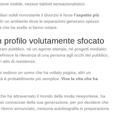
one visibile, nessun tabloid sensazionalistico.
ari solidi nonostante il divorzio è forse
l’aspetto più
 In un ambiente dove le separazioni generano spesso
lità che ha scelto si fanno notare.
n profilo volutamente sfocato
ram pubblico, né un agente stampa, né progetti mediatici
 definisce la rilevanza di una persona agli occhi del pubblico,
 atto di resistenza.
ni vedono un uomo che ha voltato pagina, altri un
ltà è probabilmente più semplice.
Vive la vita che ha
 che ha attraversato il mondo della moda newyorkese, ha
 più conosciute della sua generazione, per poi decidere che
n ritorno annunciato, nessuna autobiografia in preparazione.