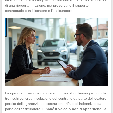
né il contratto di leasing. Non forniscono il guadagno di potenza
di una riprogrammazione, ma preservano il rapporto
contrattuale con il locatore e l’assicuratore.
La riprogrammazione motore su un veicolo in leasing accumula
tre rischi concreti: risoluzione del contratto da parte del locatore,
perdita della garanzia del costruttore, rifiuto di indennizzo da
parte dell’assicuratore.
Finché il veicolo non ti appartiene, la