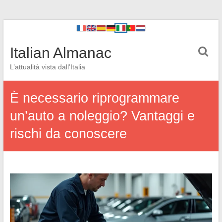
Italian Almanac
L’attualità vista dall’Italia
È necessario riprogrammare
un’auto a noleggio? Vantaggi e
rischi da conoscere