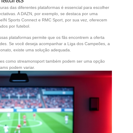
uras das diferentes plataformas é essencial para escolher
ctativas. A DAZN, por exemplo, se destaca por uma
. BeIN Sports Connect e RMC Sport, por sua vez, oferecem
dos por futebol.
ssas plataformas permite que os fãs encontrem a oferta
ades. Se você deseja acompanhar a Liga dos Campeões, a
onato, existe uma solução adequada.
sites como streamonsport também podem ser uma opção
reams podem variar.