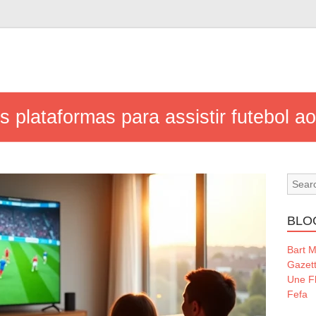
 plataformas para assistir futebol ao
BLO
Bart 
Gazet
Une Fl
Fefa