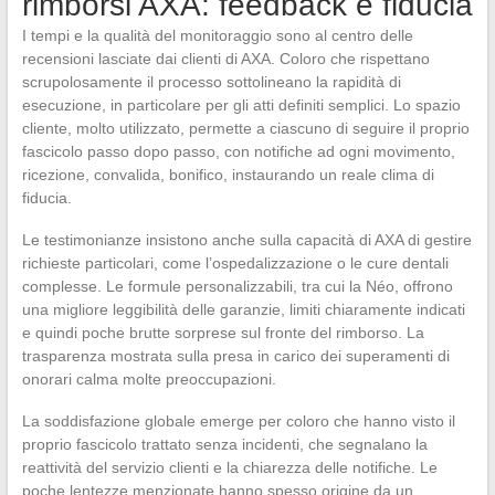
rimborsi AXA: feedback e fiducia
I tempi e la qualità del monitoraggio sono al centro delle
recensioni lasciate dai clienti di AXA. Coloro che rispettano
scrupolosamente il processo sottolineano la rapidità di
esecuzione, in particolare per gli atti definiti semplici. Lo spazio
cliente, molto utilizzato, permette a ciascuno di seguire il proprio
fascicolo passo dopo passo, con notifiche ad ogni movimento,
ricezione, convalida, bonifico, instaurando un reale clima di
fiducia.
Le testimonianze insistono anche sulla capacità di AXA di gestire
richieste particolari, come l’ospedalizzazione o le cure dentali
complesse. Le formule personalizzabili, tra cui la Néo, offrono
una migliore leggibilità delle garanzie, limiti chiaramente indicati
e quindi poche brutte sorprese sul fronte del rimborso. La
trasparenza mostrata sulla presa in carico dei superamenti di
onorari calma molte preoccupazioni.
La soddisfazione globale emerge per coloro che hanno visto il
proprio fascicolo trattato senza incidenti, che segnalano la
reattività del servizio clienti e la chiarezza delle notifiche. Le
poche lentezze menzionate hanno spesso origine da un