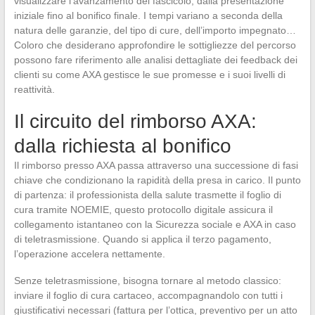
visualizzare l’avanzamento del fascicolo, dalla presentazione
iniziale fino al bonifico finale. I tempi variano a seconda della
natura delle garanzie, del tipo di cure, dell’importo impegnato…
Coloro che desiderano approfondire le sottigliezze del percorso
possono fare riferimento alle analisi dettagliate dei feedback dei
clienti su come AXA gestisce le sue promesse e i suoi livelli di
reattività.
Il circuito del rimborso AXA:
dalla richiesta al bonifico
Il rimborso presso AXA passa attraverso una successione di fasi
chiave che condizionano la rapidità della presa in carico. Il punto
di partenza: il professionista della salute trasmette il foglio di
cura tramite NOEMIE, questo protocollo digitale assicura il
collegamento istantaneo con la Sicurezza sociale e AXA in caso
di teletrasmissione. Quando si applica il terzo pagamento,
l’operazione accelera nettamente.
Senze teletrasmissione, bisogna tornare al metodo classico:
inviare il foglio di cura cartaceo, accompagnandolo con tutti i
giustificativi necessari (fattura per l’ottica, preventivo per un atto