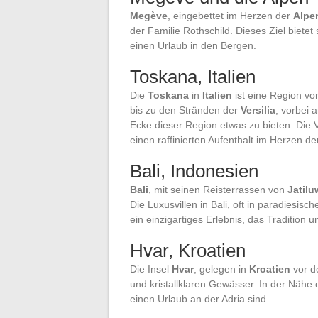
Megève
, eingebettet im Herzen der
Alpe
der Familie Rothschild. Dieses Ziel bietet
einen Urlaub in den Bergen.
Toskana, Italien
Die
Toskana
in
Italien
ist eine Region vo
bis zu den Stränden der
Versilia
, vorbei 
Ecke dieser Region etwas zu bieten. Die 
einen raffinierten Aufenthalt im Herzen d
Bali, Indonesien
Bali
, mit seinen Reisterrassen von
Jatilu
Die Luxusvillen in Bali, oft in paradiesis
ein einzigartiges Erlebnis, das Tradition u
Hvar, Kroatien
Die Insel
Hvar
, gelegen in
Kroatien
vor d
und kristallklaren Gewässer. In der Nähe
einen Urlaub an der Adria sind.