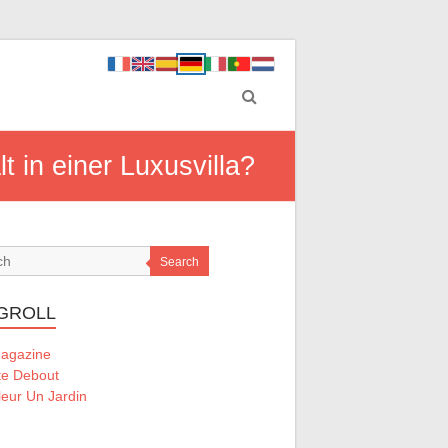
t in einer Luxusvilla?
Search
GROLL
Magazine
te Debout
eur Un Jardin