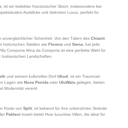
n
, ist ein beliebter französischer Skiort, insbesondere bei
 spektakuläre Ausblicke und diskreten Luxus, perfekt für
n unvergleichlicher Schönheit. Von den Tälern des
Chianti
an historischen Städten wie
Florenz
und
Siena
, hat jede
Villa Comporta Alma da Comporta ist eine perfekte Wahl für
er toskanischen Landschaften.
wih
und seinem kulturellen Dorf
Ubud
, ist ein Traumziel.
chen Lagen wie
Nusa Penida
oder
UluWatu
gelegen, bieten
nd Modernität vereint.
er Küste von
Split
, ist bekannt für ihre unberührten Strände
 der
Pakleni
-Inseln bietet Hvar luxuriöse Villen, die ideal für