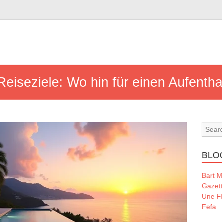
eiseziele: Wo hin für einen Aufenthal
BLO
Bart 
Gazet
Une Fl
Fefa