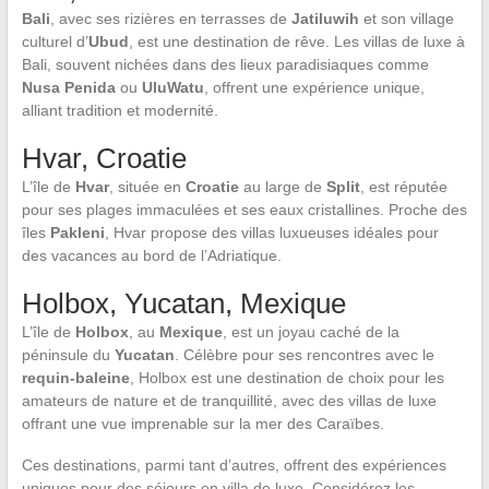
Bali
, avec ses rizières en terrasses de
Jatiluwih
et son village
culturel d’
Ubud
, est une destination de rêve. Les villas de luxe à
Bali, souvent nichées dans des lieux paradisiaques comme
Nusa Penida
ou
UluWatu
, offrent une expérience unique,
alliant tradition et modernité.
Hvar, Croatie
L’île de
Hvar
, située en
Croatie
au large de
Split
, est réputée
pour ses plages immaculées et ses eaux cristallines. Proche des
îles
Pakleni
, Hvar propose des villas luxueuses idéales pour
des vacances au bord de l’Adriatique.
Holbox, Yucatan, Mexique
L’île de
Holbox
, au
Mexique
, est un joyau caché de la
péninsule du
Yucatan
. Célèbre pour ses rencontres avec le
requin-baleine
, Holbox est une destination de choix pour les
amateurs de nature et de tranquillité, avec des villas de luxe
offrant une vue imprenable sur la mer des Caraïbes.
Ces destinations, parmi tant d’autres, offrent des expériences
uniques pour des séjours en villa de luxe. Considérez les