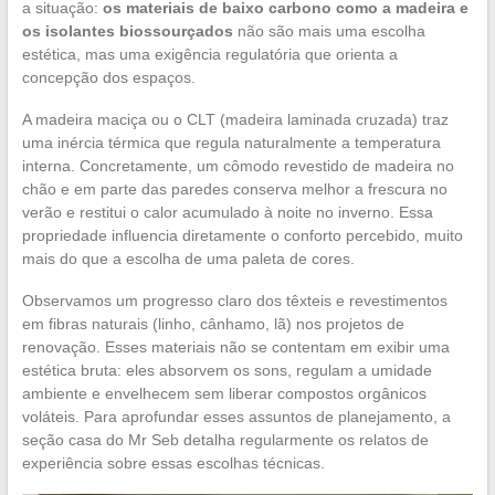
a situação:
os materiais de baixo carbono como a madeira e
os isolantes biossourçados
não são mais uma escolha
estética, mas uma exigência regulatória que orienta a
concepção dos espaços.
A madeira maciça ou o CLT (madeira laminada cruzada) traz
uma inércia térmica que regula naturalmente a temperatura
interna. Concretamente, um cômodo revestido de madeira no
chão e em parte das paredes conserva melhor a frescura no
verão e restitui o calor acumulado à noite no inverno. Essa
propriedade influencia diretamente o conforto percebido, muito
mais do que a escolha de uma paleta de cores.
Observamos um progresso claro dos têxteis e revestimentos
em fibras naturais (linho, cânhamo, lã) nos projetos de
renovação. Esses materiais não se contentam em exibir uma
estética bruta: eles absorvem os sons, regulam a umidade
ambiente e envelhecem sem liberar compostos orgânicos
voláteis. Para aprofundar esses assuntos de planejamento, a
seção casa do Mr Seb detalha regularmente os relatos de
experiência sobre essas escolhas técnicas.