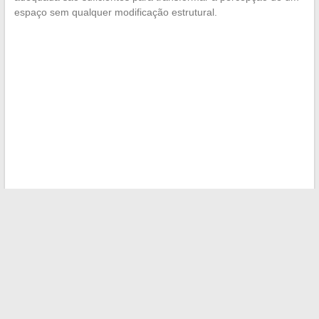
espaço sem qualquer modificação estrutural.
←
É necessário reprogramar um carro de leasing?
Vantagens e riscos a conhecer
Alain Bauer: entre a vida familiar discreta e a exposição