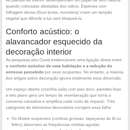
As plantas de interior desempenham um papel de filtro natural
quando colocadas afastadas dos vidros. Espécies com
folhagem densa (ficus lyrata, monstera) criam um tampão
vegetal que difunde a luz sem bloqueá-la.
Conforto acústico: o
alavancador esquecido da
decoração interior
As pesquisas pós-Covid evidenciaram uma ligação direta entre
o conforto acústico de uma habitação e a redução do
estresse percebido
por seus ocupantes. No entanto, a maioria
dos artigos sobre decoração ignora totalmente essa dimensão.
Um espaço aberto (cozinha-sala) com piso duro, paredes lisas
e teto plano gera um tempo de reverberação que torna a
conversa cansativa e amplifica cada ruído de impacto. Três
categorias de elementos decorativos corrigem essa falha:
Os têxteis suspensos (cortinas grossas, tapeçarias de lã ou
feltro) absorvem as frequências médias-agudas