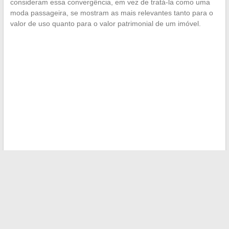
consideram essa convergência, em vez de tratá-la como uma
moda passageira, se mostram as mais relevantes tanto para o
valor de uso quanto para o valor patrimonial de um imóvel.
←
Por que o Chrome fecha sozinho no Windows 11: causas
e soluções eficazes