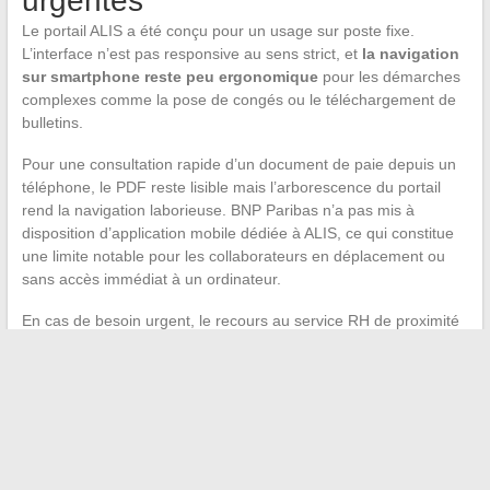
urgentes
Le portail ALIS a été conçu pour un usage sur poste fixe.
L’interface n’est pas responsive au sens strict, et
la navigation
sur smartphone reste peu ergonomique
pour les démarches
complexes comme la pose de congés ou le téléchargement de
bulletins.
Pour une consultation rapide d’un document de paie depuis un
téléphone, le PDF reste lisible mais l’arborescence du portail
rend la navigation laborieuse. BNP Paribas n’a pas mis à
disposition d’application mobile dédiée à ALIS, ce qui constitue
une limite notable pour les collaborateurs en déplacement ou
sans accès immédiat à un ordinateur.
En cas de besoin urgent, le recours au service RH de proximité
ou au support IT reste la seule alternative fiable pour obtenir un
document rapidement hors du portail.
←
Pourquoi et comment enlever le pistil de fleur de lys pour
sublimer votre intérieur