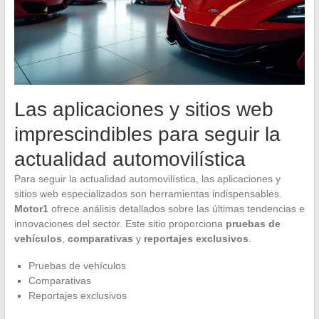
Las aplicaciones y sitios web
imprescindibles para seguir la
actualidad automovilística
Para seguir la actualidad automovilística, las aplicaciones y
sitios web especializados son herramientas indispensables.
Motor1
ofrece análisis detallados sobre las últimas tendencias e
innovaciones del sector. Este sitio proporciona
pruebas de
vehículos
,
comparativas
y
reportajes exclusivos
.
Pruebas de vehículos
Comparativas
Reportajes exclusivos