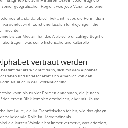
 vom
Maghreb
bis zum
Mittleren Osten
. Jeder trägt die
n seiner geografischen Region, was jede Variante zu einem
modernes Standardarabisch bekannt, ist es die Form, die in
verwendet wird. Es ist unerlässlich für diejenigen, die
sen möchten.
omie bis zur Medizin hat das Arabische unzählige Begriffe
übertragen, was seine historische und kulturelle
Alphabet vertraut werden
esteht der erste Schritt darin, sich mit dem Alphabet
chstaben und unterscheidet sich erheblich von den
 Form als auch in der Schreibrichtung.
hstabe kann bis zu vier Formen annehmen, die je nach
uf den ersten Blick komplex erscheinen, aber mit Übung
che hat Laute, die im Französischen fehlen, wie das
ghayn
e entscheidende Rolle im Hörverständnis.
t sind die kurzen Vokale nicht immer vermerkt, was erfordert,