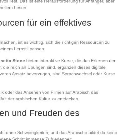
ll liest. Das ist eine Herausforderung für Anfänger, aber
nellem Lesen.
rcen für ein effektives
machen, ist es wichtig, sich die richtigen Ressourcen zu
einem Lernstil passen.
setta Stone
bieten interaktive Kurse, die das Erlernen der
 die reich an Übungen sind, ergänzen dieses digitale
siveren Ansatz bevorzugen, sind Sprachwechsel oder Kurse
sik oder das Ansehen von Filmen auf Arabisch das
lfalt der arabischen Kultur zu entdecken.
gen und Freuden des
cht ohne Schwierigkeiten, und das Arabische bildet da keine
dene Schritt immense Zufriedenheit.