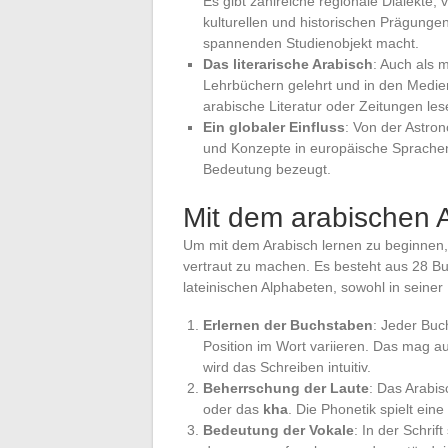
Es gibt zahlreiche regionale Dialekte,
kulturellen und historischen Prägunge
spannenden Studienobjekt macht.
Das literarische Arabisch
: Auch als 
Lehrbüchern gelehrt und in den Medien 
arabische Literatur oder Zeitungen le
Ein globaler Einfluss
: Von der Astron
und Konzepte in europäische Sprachen 
Bedeutung bezeugt.
Mit dem arabischen 
Um mit dem Arabisch lernen zu beginnen, b
vertraut zu machen. Es besteht aus 28 Bu
lateinischen Alphabeten, sowohl in seiner
Erlernen der Buchstaben
: Jeder Buc
Position im Wort variieren. Das mag a
wird das Schreiben intuitiv.
Beherrschung der Laute
: Das Arabis
oder das
kha
. Die Phonetik spielt ein
Bedeutung der Vokale
: In der Schrif