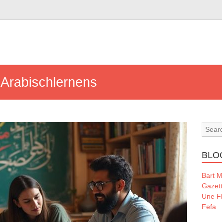
Arabischlernens
BLO
Bart 
Gazet
Une Fl
Fefa