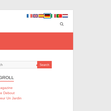
Search
GROLL
Magazine
te Debout
eur Un Jardin