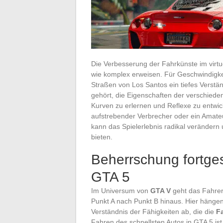
Die Verbesserung der Fahrkünste im virt
wie komplex erweisen. Für Geschwindigkei
Straßen von Los Santos ein tiefes Verst
gehört, die Eigenschaften der verschie
Kurven zu erlernen und Reflexe zu entw
aufstrebender Verbrecher oder ein Amateu
kann das Spielerlebnis radikal verändern
bieten.
Beherrschung fortges
GTA 5
Im Universum von
GTA V
geht das Fahrer
Punkt A nach Punkt B hinaus. Hier hänge
Verständnis der Fähigkeiten ab, die die
F
Fahren des schnellsten Autos in GTA 5 is