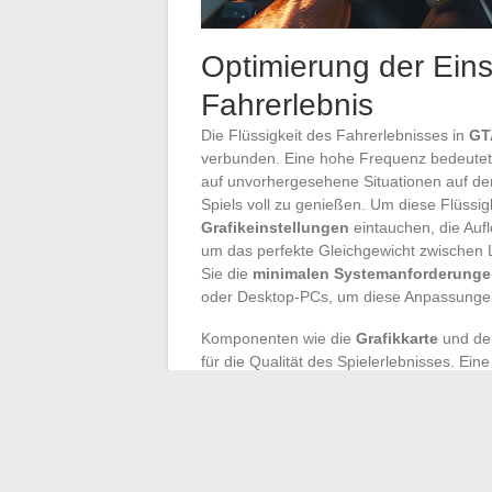
Optimierung der Einst
Fahrerlebnis
Die Flüssigkeit des Fahrerlebnisses in
GT
verbunden. Eine hohe Frequenz bedeutet e
auf unvorhergesehene Situationen auf der
Spiels voll zu genießen. Um diese Flüssigk
Grafikeinstellungen
eintauchen, die Aufl
um das perfekte Gleichgewicht zwischen Le
Sie die
minimalen Systemanforderung
oder Desktop-PCs, um diese Anpassunge
Komponenten wie die
Grafikkarte
und de
für die Qualität des Spielerlebnisses. Ein
entscheidend sein, wenn man unter optim
Hardware kann jedoch eine ungeeignete Ko
daher die Grafikeinstellungen so an, dass
GTA V reibungslos auf Ihrem
Windows-B