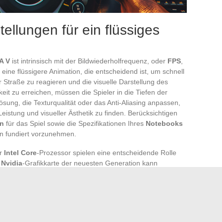
ellungen für ein flüssiges
A V
ist intrinsisch mit der Bildwiederholfrequenz, oder
FPS
,
ine flüssigere Animation, die entscheidend ist, um schnell
 Straße zu reagieren und die visuelle Darstellung des
eit zu erreichen, müssen die Spieler in die Tiefen der
ösung, die Texturqualität oder das Anti-Aliasing anpassen,
istung und visueller Ästhetik zu finden. Berücksichtigen
en
für das Spiel sowie die Spezifikationen Ihres
Notebooks
n fundiert vorzunehmen.
r
Intel Core
-Prozessor spielen eine entscheidende Rolle
e
Nvidia
-Grafikkarte der neuesten Generation kann
alen Bedingungen spielen möchte. Selbst mit High-End-
nfiguration die Leistung beeinträchtigen. Passen Sie
 Ihre Hardware weder unter- noch überlastet wird, damit
etriebssystem
läuft.