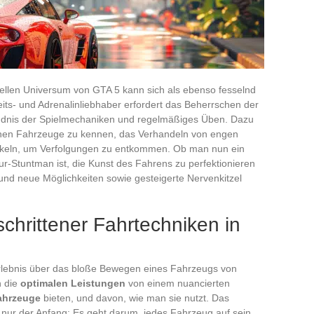
uellen Universum von GTA 5 kann sich als ebenso fesselnd
ts- und Adrenalinliebhaber erfordert das Beherrschen der
ändnis der Spielmechaniken und regelmäßiges Üben. Dazu
denen Fahrzeuge zu kennen, das Verhandeln von engen
ickeln, um Verfolgungen zu entkommen. Ob man nun ein
r-Stuntman ist, die Kunst des Fahrens zu perfektionieren
 und neue Möglichkeiten sowie gesteigerte Nervenkitzel
chrittener Fahrtechniken in
lebnis über das bloße Bewegen eines Fahrzeugs von
n die
optimalen Leistungen
von einem nuancierten
ahrzeuge
bieten, und davon, wie man sie nutzt. Das
t nur der Anfang: Es geht darum, jedes Fahrzeug auf sein