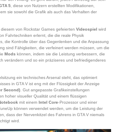
GTA 5
, diese von Nutzern erstellten Modifikationen,
dem sie sowohl die Grafik als auch das Verhalten der
n diesem von Rockstar Games gefeierten
Videospiel
wird
 Fahrtechniken erlernt, die die reale Physik
ifts, die Kontrolle über das Gegenlenken und die Anpassung
ng sind Fähigkeiten, die verfeinert werden müssen, um die
Die
Mods
können, indem sie die Leistung verbessern, die
ch verändern und so ein präziseres und befriedigenderes
elsitzung ein technisches Arsenal steht, das optimiert
sses in GTA V ist eng mit der Flüssigkeit der Anzeige
er Second)
. Gut angepasste Grafikeinstellungen
n hoher visueller Qualität und einem flüssigen
Notebook
mit einem
Intel Core
-Prozessor und einer
TuneUp können verwendet werden, um die Leistung der
en, dass der Nervenkitzel des Fahrens in GTA V niemals
htigt wird.