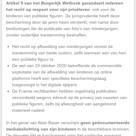
Artikel 9 van het Burgerlijk Wetboek garandeert iedereen
het recht op respect voor zijn privéleven
, ook voor de
kinderen van publieke figuren. De jurisprudentie heeft deze
bescherming door de jaren heen versterkt, met name door
beslissingen die de publicatie van foto’s van minderjarigen
zonder ouderlijke toestemming bestraffen.
Het recht op afbeelding van minderjarigen vereist de
toestemming van beide ouders, zelfs wanneer een van hen
een publieke figuur is.
De wet van 19 oktober 2020 betreffende de commerciële
exploitatie van de afbeelding van kinderen op online
platforms heeft een specifieke beschermingslaag
toegevoegd in het digitale tijdperk.
De Franse rechtbanken hebben regelmatig publicaties
veroordeeld wegens inbreuk op de privacy van naasten van
publieke figuren, zelfs bij afwezigheid van aangetoond
materieel nadeel.
In het geval van Alain Bauer verschijnt
geen gedocumenteerde
mediabelichting van zijn kinderen
in de beschikbare bronnen.
De discretie lijkt te functioneren vóór het juridische apparaat,