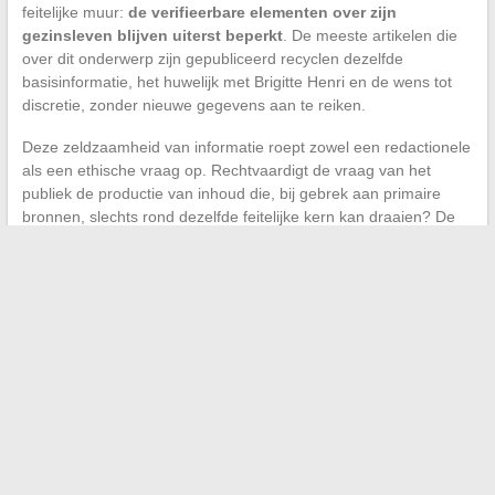
feitelijke muur:
de verifieerbare elementen over zijn
gezinsleven blijven uiterst beperkt
. De meeste artikelen die
over dit onderwerp zijn gepubliceerd recyclen dezelfde
basisinformatie, het huwelijk met Brigitte Henri en de wens tot
discretie, zonder nieuwe gegevens aan te reiken.
Deze zeldzaamheid van informatie roept zowel een redactionele
als een ethische vraag op. Rechtvaardigt de vraag van het
publiek de productie van inhoud die, bij gebrek aan primaire
bronnen, slechts rond dezelfde feitelijke kern kan draaien? De
meningen hierover verschillen, tussen recht op informatie en
respect voor de privacy.
←
Tips en inspiratie om uw interieur te transformeren en uw
huis dagelijks te verfraaien
Hoe de ideale druk van uw zwembad zandfilter te controleren
en te onderhouden
→