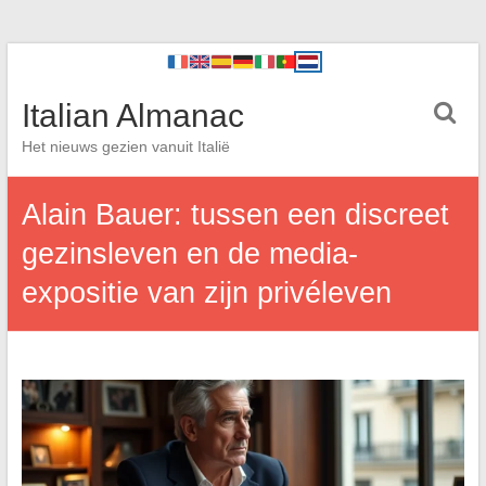
Italian Almanac
Het nieuws gezien vanuit Italië
Alain Bauer: tussen een discreet
gezinsleven en de media-
expositie van zijn privéleven